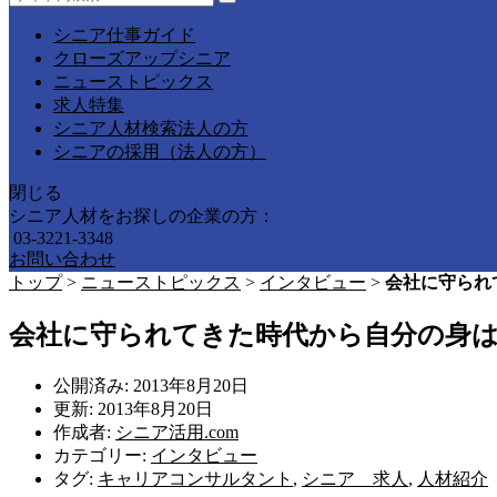
シニア仕事ガイド
クローズアップシニア
ニューストピックス
求人特集
シニア人材検索法人の方
シニアの採用（法人の方）
閉じる
シニア人材をお探しの企業の方：
03-3221-3348
お問い合わせ
トップ
>
ニューストピックス
>
インタビュー
>
会社に守られ
会社に守られてきた時代から自分の身
公開済み: 2013年8月20日
更新: 2013年8月20日
作成者:
シニア活用.com
カテゴリー:
インタビュー
タグ:
キャリアコンサルタント
,
シニア 求人
,
人材紹介