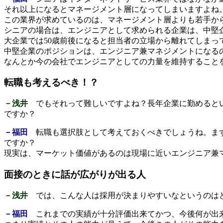
それ以上になるとマネージメント層になってしまいますよね
この業界が求めているのは、マネージメント層よりも若手か
シニアの場合は、エンジニアとして求められる企業は、中堅
大企業では50歳前後になると担当者の立場から離れてしま
中堅企業のポジションは、エンジニア兼マネジメントになる
なんとか今の会社でエンジニアとしての力量を維持すること
転職も考えるべき！？
－浅井
でもそれって難しいですよね？長年企業に勤めるとい
ですか？
－福田
転職も選択肢として考えておくべきでしょうね。まず
ですか？
現実は、マーケット価値があるのは現場に近いエンジニア兼
面接のときに話が広がりが出る人
－浅井
では、こんな人は採用が決まりやすいなというのは
－福田
これまでの実績が十分評価出来てかつ、今後何が出