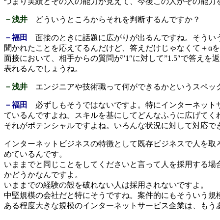
つまり実績とその人の能力が見えて、今後この人がその能力
－浅井
どういうところからそれを判断するんですか？
－福田
面接のときに話題に広がりが出るんですね。そうい
聞かれたことを応えてるんだけど、答えだけじゃなくて＋α
面接において、相手からの質問が”1″に対して”1.5″で答
表れるんでしょうね。
－浅井
エンジニアや技術職って何ができるかというスペッ
－福田
必ずしもそうではないですよ。特にインターネットサ
ているんですよね。スキルを基にしてどんなふうに広げてく
それがポテンシャルですよね。いろんな状況に対して対応で
インターネットビジネスの特徴として既存ビジネスで人を取
めているんです。
いままでと同じことをしてくださいと言って人を採用する場
かどうかなんですよ。
いままでの経験の殻を破れない人は採用されないですよ。
中堅規模の会社だと特にそうですね。案件的にもそういう規
ある程度大きな規模のインターネットサービス企業は、もう