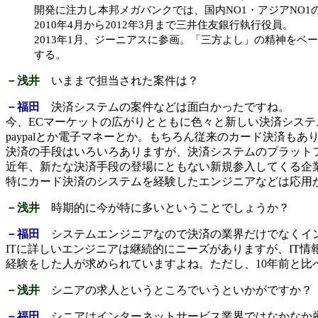
開発に注力し本邦メガバンクでは、国内NO1・アジアNO
2010年4月から2012年3月まで三井住友銀行執行役員。
2013年1月、ジーニアスに参画。「三方よし」の精神を
する。
－浅井
いままで担当された案件は？
－福田
決済システムの案件などは面白かったですね。
今、ECマーケットの広がりとともに色々と新しい決済シス
paypalとか電子マネーとか。もちろん従来のカード決済もあ
決済の手段はいろいろありますが、決済システムのプラット
近年、新たな決済手段の登場にともない新規参入してくる企
特にカード決済のシステムを経験したエンジニアなどは応用
－浅井
時期的に今が特に多いということでしょうか？
－福田
システムエンジニアなので決済の業界だけでなくイン
ITに詳しいエンジニアは継続的にニーズがありますが、IT
経験をした人が求められていますよね。ただし、10年前と
－浅井
シニアの求人というところでいうといかがですか？
－福田
シニアはインターネットサービス業界ではなかなか厳