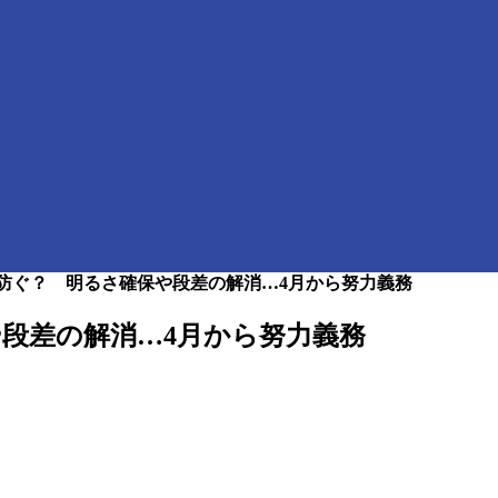
防ぐ？ 明るさ確保や段差の解消…4月から努力義務
段差の解消…4月から努力義務