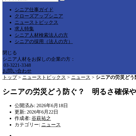
シニア仕事ガイド
クローズアップシニア
ニューストピックス
求人特集
シニア人材検索法人の方
シニアの採用（法人の方）
閉じる
シニア人材をお探しの企業の方：
03-3221-3348
お問い合わせ
トップ
>
ニューストピックス
>
ニュース
>
シニアの労災どう
シニアの労災どう防ぐ？ 明るさ確保や
公開済み: 2026年6月18日
更新: 2026年6月22日
作成者:
谷萩祐之
カテゴリー:
ニュース